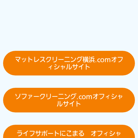
の定めのある事項を除いて、ユーザーに通知することなく、変更
することができるものとします。 当社が別途定める場合を除い
て、変更後のプライバシーポリシーは、本ウェブサイトに掲載し
たときから効力を生じるものとします。 第10条（お問い合わせ
窓口）
本ポリシーに関するお問い合わせは、下記の窓口までお願いいた
します。
〒224-0056神奈川県横浜市都筑区川和台38-5
マットレスクリーニング横浜.comオフ
ライフサポートにこまる
ィシャルサイト
Email： info@yokohamanikomaru.com
以上
ソファークリーニング.comオフィシャ
ルサイト
ライフサポートにこまる オフィシャ