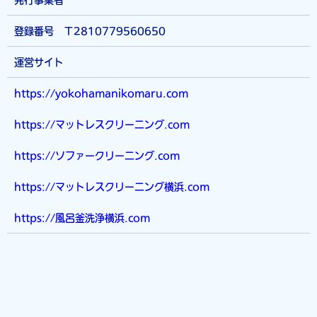
発行事業者
保有する自己の個人情報が誤った情報である場合には、当社が定
める手続きにより、当社に対して個人情報の訂正、追加または削
除（以下、「訂正等」といいます。）を請求することができま
登録番号 Ｔ2810779560650
す。 当社は、ユーザーから前項の請求を受けてその請求に応じ
る必要があると判断した場合には、遅滞なく、当該個人情報の訂
運営サイト
正等を行うものとします。 当社は、前項の規定に基づき訂正等
を行った場合、または訂正等を行わない旨の決定をしたときは遅
https://yokohamanikomaru.com
滞なく、これをユーザーに通知します。 第8条（個人情報の利用
停止等） 当社は、本人から、個人情報が、利用目的の範囲を超
https://マットレスクリーニング.com
えて取り扱われているという理由、または不正の手段により取得
されたものであるという理由により、その利用の停止または消去
https://ソファークリーニング.com
（以下、「利用停止等」といいます。）を求められた場合には、
遅滞なく必要な調査を行います。 前項の調査結果に基づき、そ
https://マットレスクリーニング横浜.com
の請求に応じる必要があると判断した場合には、遅滞なく、当該
個人情報の利用停止等を行います。 当社は、前項の規定に基づ
https://風呂釜洗浄横浜.com
き利用停止等を行った場合、または利用停止等を行わない旨の決
定をしたときは、遅滞なく、これをユーザーに通知します。 前2
項にかかわらず、利用停止等に多額の費用を有する場合その他利
用停止等を行うことが困難な場合であって、ユーザーの権利利益
を保護するために必要なこれに代わるべき措置をとれる場合は、
この代替策を講じるものとします。 第9条（プライバシーポリシ
ーの変更） 本ポリシーの内容は、法令その他本ポリシーに別段