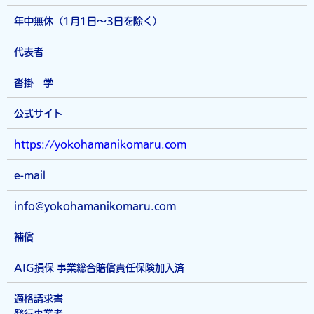
定めにかかわらず、次に掲げる場合には、当該情報の提供先は第
三者に該当しないものとします。 当社が利用目的の達成に必要
年中無休（1月1日～3日を除く）
な範囲内において個人情報の取扱いの全部または一部を委託する
場合 合併その他の事由による事業の承継に伴って個人情報が提
代表者
供される場合 個人情報を特定の者との間で共同して利用する場
合であって、その旨並びに共同して利用される個人情報の項目、
沓掛 学
共同して利用する者の範囲、利用する者の利用目的および当該個
人情報の管理について責任を有する者の氏名または名称につい
公式サイト
て、あらかじめ本人に通知し、または本人が容易に知り得る状態
に置いた場合 第6条（個人情報の開示） 当社は、本人から個人
https://yokohamanikomaru.com
情報の開示を求められたときは、本人に対し、遅滞なくこれを開
示します。ただし、開示することにより次のいずれかに該当する
e-mail
場合は、その全部または一部を開示しないこともあり、開示しな
い決定をした場合には、その旨を遅滞なく通知します。なお、個
info@yokohamanikomaru.com
人情報の開示に際しては、1件あたり1、000円の手数料を申し
受けます。 本人または第三者の生命、身体、財産その他の権利
補償
利益を害するおそれがある場合 当社の業務の適正な実施に著し
い支障を及ぼすおそれがある場合 その他法令に違反することと
AIG損保 事業総合賠償責任保険加入済
なる場合 前項の定めにかかわらず、履歴情報および特性情報な
どの個人情報以外の情報については、原則として開示いたしませ
適格請求書
ん。 第7条（個人情報の訂正および削除） ユーザーは、当社の