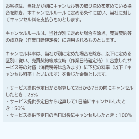
の個人を識別できる情報（個人識別情報）を指します。
お客様は、当社がが別にキャンセル等の取り決めを定めている場
第2条（個人情報の収集方法）
合を除き、本キャンセルルールに定める条件に従い、当社に対し
当社は、ユーザーが利用登録をする際に氏名、生年月日、住所、
てキャンセル料を支払うものとします。
電話番号、メールアドレス、銀行口座番号、クレジットカード番
号、運転免許証番号などの個人情報をお尋ねすることがありま
キャンセルルールは、当社が別に定めた場合を除き、売買契約等
す。また、ユーザーと提携先などとの間でなされたユーザーの個
の成立後（作業日時確定後）に適用されるものとします。
人情報を含む取引記録や決済に関する情報を、当社の提携先（情
報提供元、広告主、広告配信先などを含みます。以下、｢提携先｣
キャンセル料率は、当社が別に定めた場合を除き、以下に定める
といいます。）などから収集することがあります。
区別に従い、売買契約等成立時（作業日時確定時）に合意したサ
ービス等の対価（消費税等は含みます）に下記の料率（以下「キ
第3条（個人情報を収集・利用する目的）
当社が個人情報を収集・利用する目的は、以下のとおりです。
ャンセル料率」といいます）を乗じた金額とします。
当社サービスの提供・運営のため ユーザーからのお問い合わせ
・サービス提供予定日から起算して2日から7日の間にキャンセル
に回答するため（本人確認を行うことを含む） ユーザーが利用
したとき：25%
中のサービスの新機能、更新情報、キャンペーン等及び当社が提
・サービス提供予定日から起算して1日前にキャンセルしたと
供する他のサービスの案内のメールを送付するため メンテナン
き：50%
ス、重要なお知らせなど必要に応じたご連絡のため 利用規約に
・サービス提供予定日の当日以後にキャンセルしたとき：100%
違反したユーザーや、不正・不当な目的でサービスを利用しよう
とするユーザーの特定をし、ご利用をお断りするため ユーザー
にご自身の登録情報の閲覧や変更、削除、ご利用状況の閲覧を行
っていただくため 有料サービスにおいて、ユーザーに利用料金