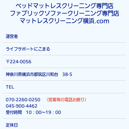
を請求するため 上記の利用目的に付随する目的 第4条（利用目
ベッドマットレスクリーニング専門店
的の変更） 当社は、利用目的が変更前と関連性を有すると合理
ファブリックソファークリーニング専門店
的に認められる場合に限り、個人情報の利用目的を変更するもの
マットレスクリーニング横浜.com
とします。 利用目的の変更を行った場合には、変更後の目的に
ついて、当社所定の方法により、ユーザーに通知し、または本ウ
ェブサイト上に公表するものとします。 第5条（個人情報の第三
運営者
者提供） 当社は、次に掲げる場合を除いて、あらかじめユーザ
ーの同意を得ることなく、第三者に個人情報を提供することはあ
ライフサポートにこまる
りません。ただし、個人情報保護法その他の法令で認められる場
合を除きます。 人の生命、身体または財産の保護のために必要
〒224-0056
がある場合であって、本人の同意を得ることが困難であるとき
公衆衛生の向上または児童の健全な育成の推進のために特に必要
神奈川県横浜市都筑区川和台 38-5
がある場合であって、本人の同意を得ることが困難であるとき
国の機関もしくは地方公共団体またはその委託を受けた者が法令
TEL
の定める事務を遂行することに対して協力する必要がある場合で
あって、本人の同意を得ることにより当該事務の遂行に支障を及
070-2260-0250
（営業等の電話お断り）
ぼすおそれがあるとき 予め次の事項を告知あるいは公表し、か
045-900-4462
つ当社が個人情報保護委員会に届出をしたとき 利用目的に第三
受付時間 10：00～19：00
者への提供を含むこと 第三者に提供されるデータの項目 第三者
への提供の手段または方法 本人の求めに応じて個人情報の第三
定休日
者への提供を停止すること 本人の求めを受け付ける方法 前項の