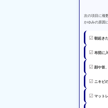
次の項目に複
かゆみの原因
☑
朝起き
☑
布団に
☑
顔や首
☑
ニキビ
☑
マット