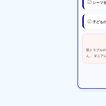
☑
シーツ
☑
子ども
肌トラブル
ん。 ダニア