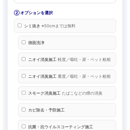
② オプションを選択
シミ抜き
※50cmまでは無料
側面洗浄
ニオイ消臭施工
軽度／嘔吐・尿・ペット粗相
ニオイ消臭施工
重度／嘔吐・尿・ペット粗相
スモーク消臭施工
たばこなどの煙の消臭
カビ除去・予防施工
抗菌・抗ウイルスコーティング施工